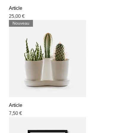
Article
Prix
25,00 €
Nouveau
Article
Prix
7,50 €