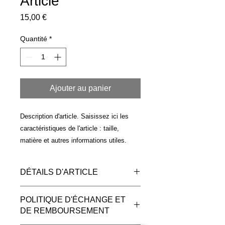
Article
Prix
15,00 €
Quantité
*
Ajouter au panier
Description d'article. Saisissez ici les 
caractéristiques de l'article : taille, 
matière et autres informations utiles.
DÉTAILS D'ARTICLE
Détails d'article. Saisissez ici les
POLITIQUE D'ÉCHANGE ET
caractéristiques de l'article : taille,
DE REMBOURSEMENT
matière et autres détails utiles. Cet
emplacement est idéal pour expliquer